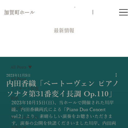
加賀町ホール
​最新情報
All Posts
2023年11月5日
All Posts
内田香織「ベートーヴェン ピアノ
コンサート情報
ソナタ第31番変イ長調 Op.110」
動画
2023年10月15日(日)、当ホールで開催された川岸
その他
瞳、内田香織両氏による「Piano Duo Concert 
vol.2」より、素晴らしい演奏をお聴きいただきま
ホールあれこれ
す。演奏の公開を快諾くださいました川岸、内田両
お知らせ