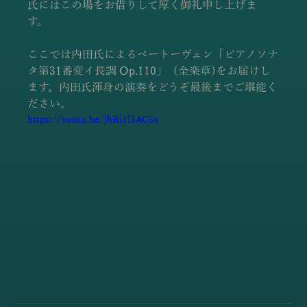
氏にはこの場をお借りして厚く御礼申し上げま
す。  
ここでは内田氏によるベートーヴェン「ピアノソナ
タ第31番変イ長調 Op.110」（全楽章)をお届けし
ます。内田氏渾身の演奏をどうぞ最後までご堪能く
ださい。 
https://youtu.be/jhRi1l3AC5s