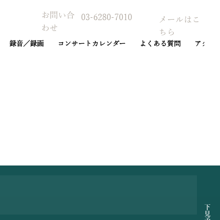
お問い合
03-6280-7010
メールはこ
わせ
ちら
録音／録画
コンサートカレンダー
よくある質問
アクセ
予約カレンダー
下見予約