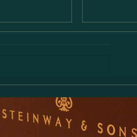
林綾乃＆野川かおる 2台ピ
高橋聖子&川岸瞳
リサイタル Deux piano
ス ヴァイオリン・
対話と共鳴―」のお知らせ
番 ト長調 Op. 78