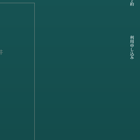
利用申し込み
井
ォ