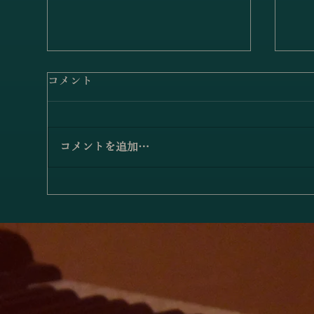
コメント
コメントを追加…
小澤佳奈＆小林史明「愛の挨
「
拶／エルガー」
アノ
－