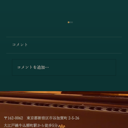
コメント
コメントを追加…
「林綾乃＆野川かおる 2台ピアノリサイタ
ル Deux piano －対話と共鳴―」のお知
らせ
〒162-0062 東京都新宿区市谷加賀町 2-5-26
大江戸線牛込柳町駅から徒歩5分。