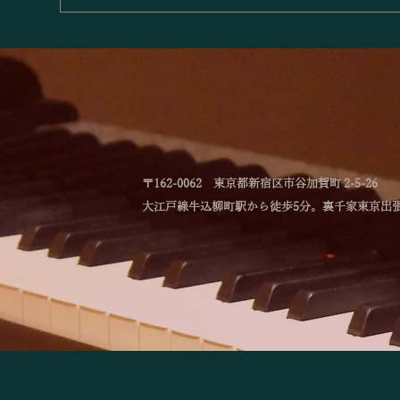
「林綾乃＆野川かおる 2台ピ
「
アノリサイタル Deux piano
ー
－対話と共鳴―」のお知らせ
ー
〒162-0062 東京都新宿区市谷加賀町 2-5-26
大江戸線牛込柳町駅から徒歩5分。裏千家東京出