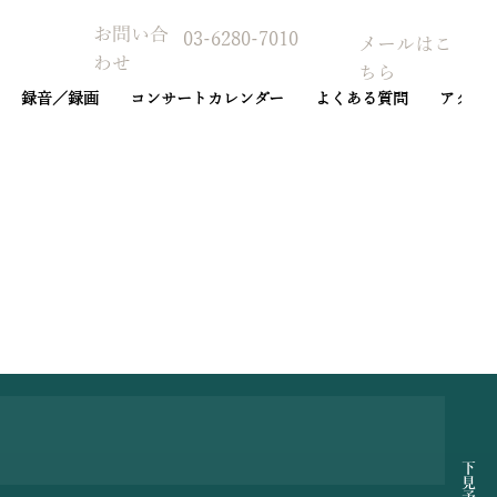
お問い合
03-6280-7010
メールはこ
わせ
ちら
録音／録画
コンサートカレンダー
よくある質問
アクセ
予約カレンダー
下見予約