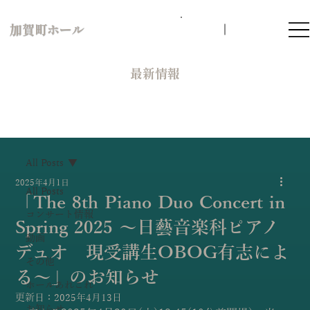
加賀町ホール
​最新情報
All Posts
2025年4月1日
All Posts
「The 8th Piano Duo Concert in
コンサート情報
Spring 2025 〜日藝音楽科ピアノ
動画
デュオ 現受講生OBOG有志によ
その他
る〜」のお知らせ
ホールあれこれ
更新日：
2025年4月13日
お知らせ