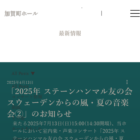
加賀町ホール
​最新情報
All Posts
2025年4月13日
All Posts
「2025年 ステーンハンマル友の会
コンサート情報
スウェーデンからの風・夏の音楽
動画
会②」のお知らせ
その他
来たる2025年7月13日(日)15:00(14:30開場)、当ホ
ホールあれこれ
ールにおいて室内楽・声楽コンサート「2025年 ス
テーンハンマル友の会 スウェーデンからの風・夏
お知らせ