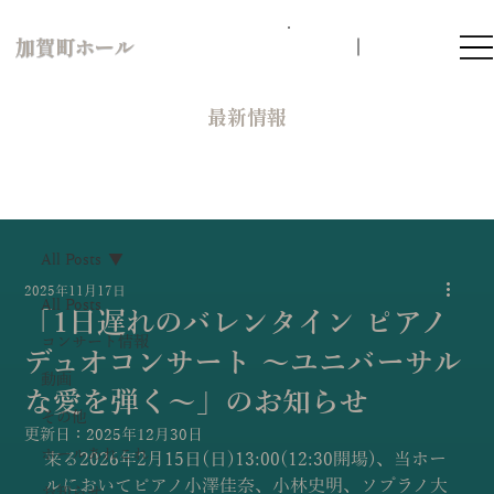
加賀町ホール
​最新情報
All Posts
2025年11月17日
All Posts
「1日遅れのバレンタイン ピアノ
コンサート情報
デュオコンサート ～ユニバーサル
動画
な愛を弾く～」のお知らせ
その他
更新日：
2025年12月30日
ホールあれこれ
来る2026年2月15日(日)13:00(12:30開場)、当ホー
ルにおいてピアノ小澤佳奈、小林史明、ソプラノ大
お知らせ