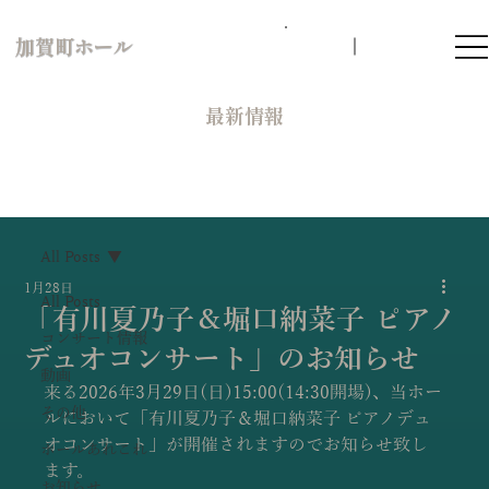
加賀町ホール
​最新情報
All Posts
1月28日
All Posts
「有川夏乃子＆堀口納菜子 ピアノ
コンサート情報
デュオコンサート」のお知らせ
動画
来る2026年3月29日(日)15:00(14:30開場)、当ホー
その他
ルにおいて「有川夏乃子＆堀口納菜子 ピアノデュ
オコンサート」が開催されますのでお知らせ致し
ホールあれこれ
ます。
お知らせ