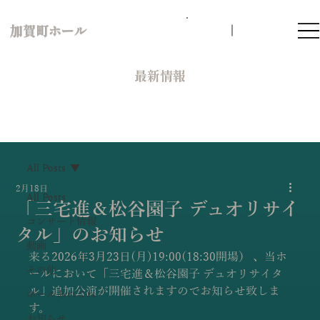
加賀町ホール
​最新情報
All Posts
2月18日
All Posts
「三宅進＆松谷園子 デュオリサイ
コンサート情報
タル」のお知らせ
動画
来る2026年3月23日(月)19:00(18:30開場） 、当ホ
その他
ールにおいて「三宅進＆松谷園子 デュオリサイタ
ル」追加公演が開催されますのでお知らせ致しま
ホールあれこれ
す。
お知らせ