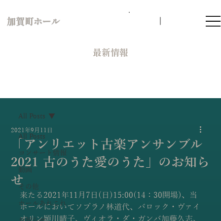
加賀町ホール
​最新情報
All Posts
2021年9月11日
All Posts
「アンリエット古楽アンサンブル
コンサート情報
2021 古のうた愛のうた」のお知ら
動画
せ
その他
来たる2021年11月7日(日)15:00(14：30開場)、当
ホールあれこれ
ホールにおいてソプラノ林道代、バロック・ヴァイ
オリン頴川晴子、ヴィオラ・ダ・ガンバ加藤久志、
お知らせ