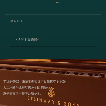
コメント
コメントを追加…
「林綾乃＆野川かおる 2台ピアノリサイタ
ル Deux piano －対話と共鳴―」のお知
らせ
〒162-0062 東京都新宿区市谷加賀町 2-5-26
大江戸線牛込柳町駅から徒歩5分。
裏千家東京出張所の隣です。