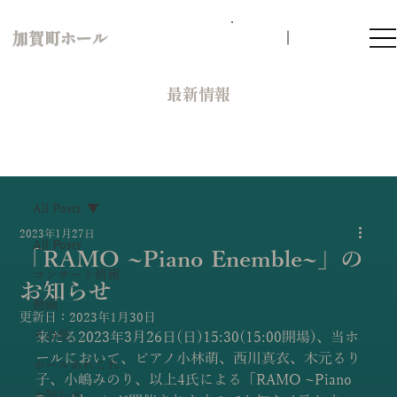
加賀町ホール
​最新情報
All Posts
2023年1月27日
All Posts
「RAMO ~Piano Enemble~」の
コンサート情報
お知らせ
動画
更新日：
2023年1月30日
その他
来たる2023年3月26日(日)15:30(15:00開場)、当ホ
ールにおいて、ピアノ小林萌、西川真衣、木元るり
ホールあれこれ
子、小嶋みのり、以上4氏による「RAMO ~Piano 
お知らせ