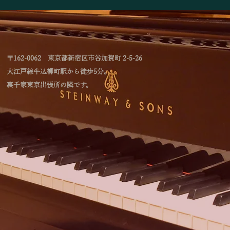
「林綾乃＆野川かおる 2台ピアノリサイタ
ル Deux piano －対話と共鳴―」のお知
らせ
〒162-0062 東京都新宿区市谷加賀町 2-5-26
大江戸線牛込柳町駅から徒歩5分。
裏千家東京出張所の隣です。