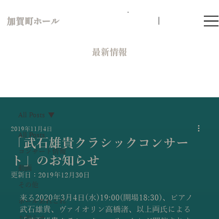
加賀町ホール
​最新情報
All Posts
2019年11月4日
All Posts
「武石雄貴クラシックコンサー
コンサート情報
ト」のお知らせ
動画
更新日：
2019年12月30日
その他
来る2020年3月4日(水)19:00(開場18:30)、ピアノ
ホールあれこれ
武石雄貴、ヴァイオリン高橋渚、以上両氏による
お知らせ