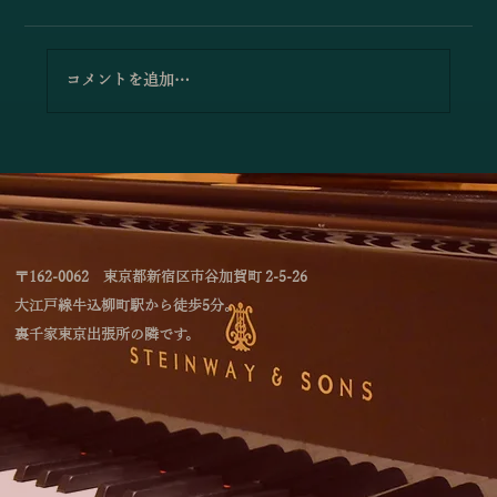
コメントを追加…
「林綾乃＆野川かおる 2台ピアノリサイタ
ル Deux piano －対話と共鳴―」のお知
らせ
〒162-0062 東京都新宿区市谷加賀町 2-5-26
大江戸線牛込柳町駅から徒歩5分。
裏千家東京出張所の隣です。