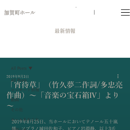
加賀町ホール
​最新情報
All Posts
2019年9月3日
All Posts
「宵待草」（竹久夢二作詞/多忠亮
コンサート情報
作曲）～「音楽の宝石箱Ⅳ」より
動画
～
その他
ホールあれこれ
2019年8月25日、当ホールにおいてテノール五十嵐
修、ソプラノ城田佐和子、ピアノ岩淵静、以上3氏
お知らせ