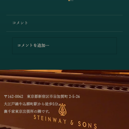
コメント
コメントを追加…
「林綾乃＆野川かおる 2台ピアノリサイタ
ル Deux piano －対話と共鳴―」のお知
らせ
〒162-0062 東京都新宿区市谷加賀町 2-5-26
大江戸線牛込柳町駅から徒歩5分。
裏千家東京出張所の隣です。