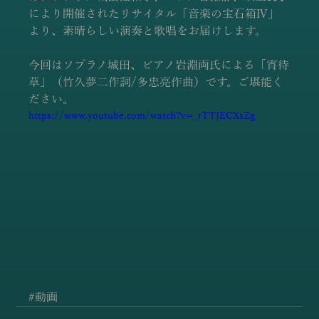
により開催されたリサイタル「音楽の宝石箱Ⅳ」
より、素晴らしい演奏と歌唱をお届けします。
今回はソプラノ城田、ピアノ岩淵両氏による「宵待
草」（竹久夢二作詞/多忠亮作曲）です。ご堪能く
ださい。
https://www.youtube.com/watch?v=_rTTJECXsZg
#動画