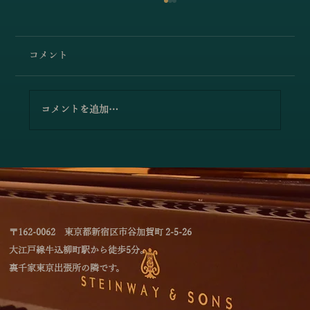
ピアチェーレ室内楽団「ブラームス／弦
楽六重奏曲第1番変ロ長調」
コメント
2026年6月6日、当ホールで開催された「ピア
チェーレ室内楽団演奏会」より、素晴らしい演
奏をお聴きいただきます。演奏の公開を快諾さ
コメントを追加…
れた演奏者、関係者の皆さまには、この場をお
借りして厚く御礼申し上げます。 ここでは、ヴ
ァイオリン馬場遥、古米沙弥、ヴィオラ池崎功
汰、播磨谷眞子、チェロ石原愛里、コントラバ
ス河野大志、以上6氏の演奏で、ブラームス
「弦楽六重奏曲第1番変ロ長調」をお聴きいた
だきます。どうぞ最
〒162-0062 東京都新宿区市谷加賀町 2-5-26
大江戸線牛込柳町駅から徒歩5分。
裏千家東京出張所の隣です。