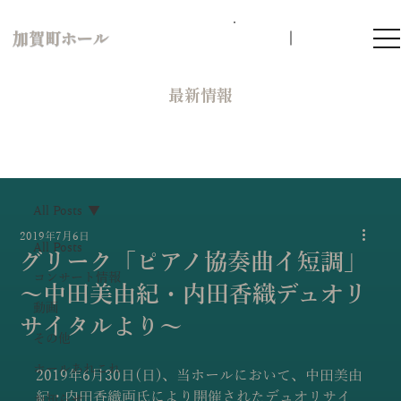
加賀町ホール
​最新情報
All Posts
2019年7月6日
All Posts
グリーク「ピアノ協奏曲イ短調」
コンサート情報
～中田美由紀・内田香織デュオリ
動画
サイタルより～
その他
ホールあれこれ
2019年6月30日(日)、当ホールにおいて、中田美由
紀・内田香織両氏により開催されたデュオリサイ
お知らせ