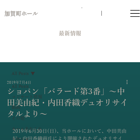
加賀町ホール
​最新情報
All Posts
2019年7月4日
All Posts
ショパン「バラード第3番」～中
コンサート情報
田美由紀・内田香織デュオリサイ
動画
タルより～
その他
ホールあれこれ
2019年6月30日(日)、当ホールにおいて、中田美由
紀・内田香織両氏により開催されたデュオリサイ
お知らせ