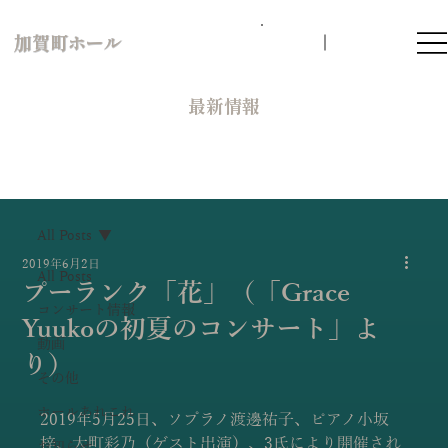
加賀町ホール
​最新情報
All Posts
2019年6月2日
All Posts
プーランク「花」（「Grace
コンサート情報
Yuukoの初夏のコンサート」よ
動画
り）
その他
ホールあれこれ
2019年5月25日、ソプラノ渡邊祐子、ピアノ小坂
梓、大町彩乃（ゲスト出演）、3氏により開催され
お知らせ