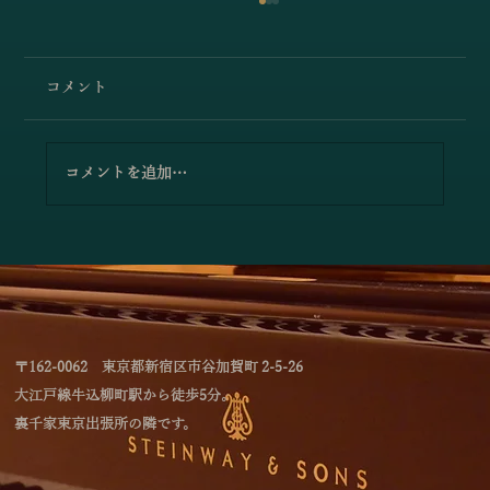
コメント
コメントを追加…
「林綾乃＆野川かおる 2台ピアノリサイタ
ル Deux piano －対話と共鳴―」のお知
らせ
〒162-0062 東京都新宿区市谷加賀町 2-5-26
大江戸線牛込柳町駅から徒歩5分。
裏千家東京出張所の隣です。