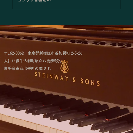
コメントを追加…
「林綾乃＆野川かおる 2台ピアノリサイタ
ル Deux piano －対話と共鳴―」のお知
らせ
〒162-0062 東京都新宿区市谷加賀町 2-5-26
大江戸線牛込柳町駅から徒歩5分。
裏千家東京出張所の隣です。