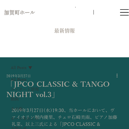
加賀町ホール
​最新情報
All Posts
2019年3月27日
All Posts
「JPCO CLASSIC & TANGO
コンサート情報
NIGHT vol.3」
動画
その他
2019年3月27日(水)19:30、当ホールにおいて、ヴ
ァイオリン堀内優里、チェロ石崎美雨、ピアノ加藤
ホールあれこれ
礼菜、以上三氏による「JPCO CLASSIC & 
お知らせ