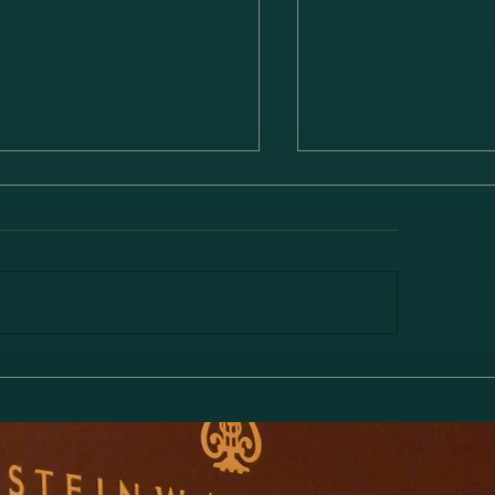
澤佳奈＆小林史明「愛の挨
「林綾乃＆野川かお
／エルガー」
アノリサイタル Deu
－対話と共鳴―」