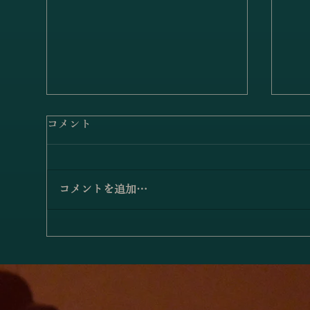
ピアチェーレ室内楽団「ブラ
コメント
ームス／弦楽六重奏曲第1番
変ロ長調」
2026年6月6日、当ホールで開催
された「ピアチェーレ室内楽団演
コメントを追加…
奏会」より、素晴らしい演奏をお
聴きいただきます。演奏の公開を
小
快諾された演奏者、関係者の皆さ
拶
まには、この場をお借りして厚く
御礼申し上げます。 ここでは、
ヴァイオリン馬場遥、古米沙弥、
ヴィオラ池崎功汰、播磨谷眞子、