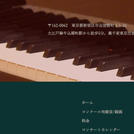
チェロ石原愛里、コントラバス河
野大志、以上6氏の演奏で、ブラ
ームス「弦楽六重奏曲第1番変ロ
長調」をお聴きいただきます。ど
〒162-0062 東京都新宿区市谷加賀町 2-5-26
うぞ最
大江戸線牛込柳町駅から徒歩5分。裏千家東京出
ホーム
コンクール用録音/録画
料金
コンサートカレンダー