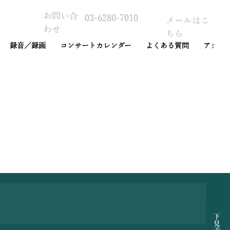
お問い合
03-6280-7010
メールはこ
わせ
ちら
録音／録画
コンサートカレンダー
よくある質問
アクセ
予約カレンダー
下見予約