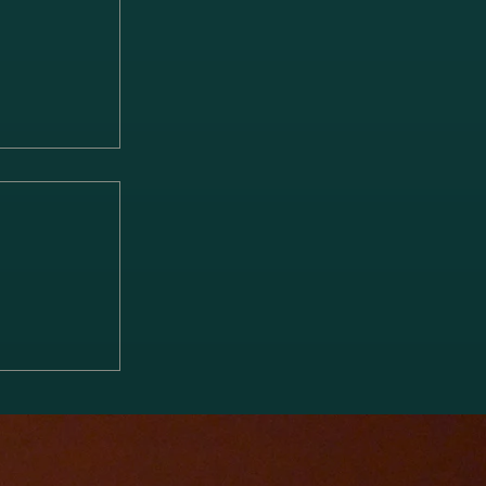
る 2台ピ
x piano
のお知らせ