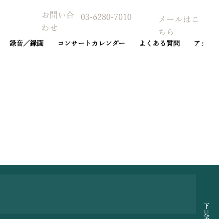
お問い合
03-6280-7010
メールはこ
わせ
ちら
録音／録画
コンサートカレンダー
よくある質問
アクセ
予約カレンダー
下見予約