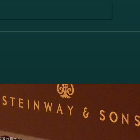
林綾乃＆野川かおる 2台ピ
高橋聖子&川岸瞳
リサイタル Deux piano
ス ヴァイオリン・
対話と共鳴―」のお知らせ
番 ト長調 Op. 78
張所の隣です。