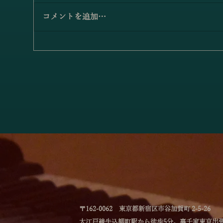
コメントを追加…
小澤佳奈＆小林史明「愛の挨
「
拶／エルガー」
アノ
－
〒162-0062 東京都新宿区市谷加賀町 2-5-26
大江戸線牛込柳町駅から徒歩5分。裏千家東京出