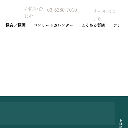
お問い合
03-6280-7010
メールはこ
わせ
ちら
録音／録画
コンサートカレンダー
よくある質問
アクセ
予約カレンダー
下見予約