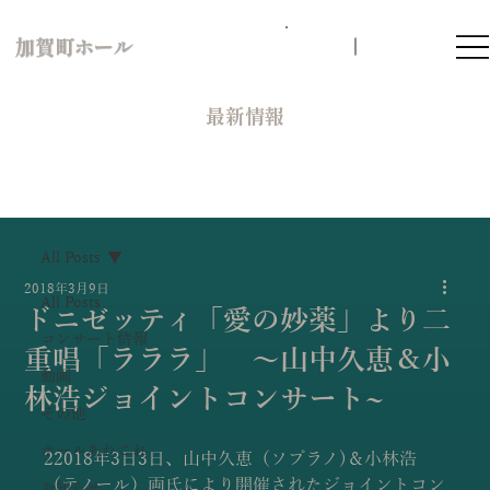
加賀町ホール
​最新情報
All Posts
2018年3月9日
All Posts
ドニゼッティ「愛の妙薬」より二
コンサート情報
重唱「ラララ」 〜山中久恵＆小
動画
林浩ジョイントコンサート~
その他
ホールあれこれ
22018年3日3日、山中久恵（ソプラノ)＆小林浩
（テノール）両氏により開催されたジョイントコン
お知らせ