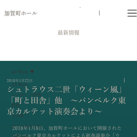
加賀町ホール
​最新情報
All Posts
2018年1月22日
All Posts
シュトラウス二世「ウィーン風」
コンサート情報
「町と田舎」他 〜バンベルク東
動画
京カルテット演奏会より〜
その他
ホールあれこれ
2018年1月8日、加賀町ホールにおいて開催された
バンベルク東京カルテットによる新春演奏会「ウ
お知らせ