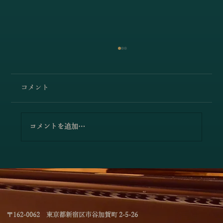
コメント
コメントを追加…
「林綾乃＆野川かおる 2台ピアノリサイタ
ル Deux piano －対話と共鳴―」のお知
らせ
〒162-0062 東京都新宿区市谷加賀町 2-5-26