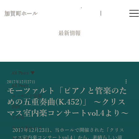
加賀町ホール
​最新情報
All Posts
2017年12月27日
All Posts
モーツァルト「ピアノと管楽のた
コンサート情報
めの五重奏曲(K.452)」 〜クリス
動画
マス室内楽コンサートvol.4より〜
その他
ホールあれこれ
2017年12月23日、当ホールで開催された「クリス
マス室内楽コンサートvol.4」から、素晴らしい演
お知らせ