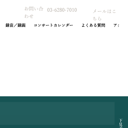
お問い合
03-6280-7010
メールはこ
わせ
ちら
録音／録画
コンサートカレンダー
よくある質問
アクセ
予約カレンダー
下見予約