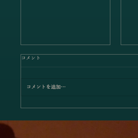
コメント
コメントを追加…
小澤佳奈＆小林史明「愛の挨
「
拶／エルガー」
アノ
－