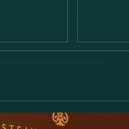
林綾乃＆野川かおる 2台ピ
高橋聖子&川岸瞳
リサイタル Deux piano
ス ヴァイオリン・
対話と共鳴―」のお知らせ
番 ト長調 Op. 78