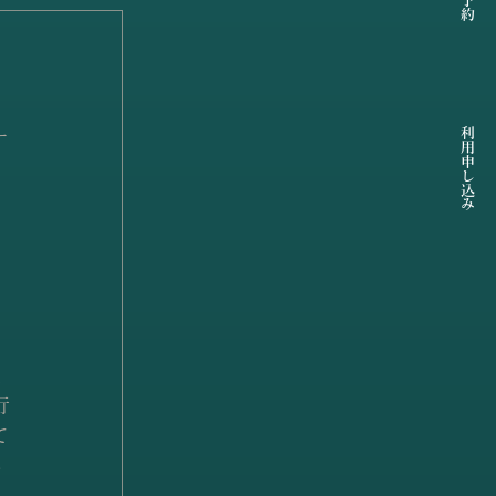
利用申し込み
ー
は
行
て
し