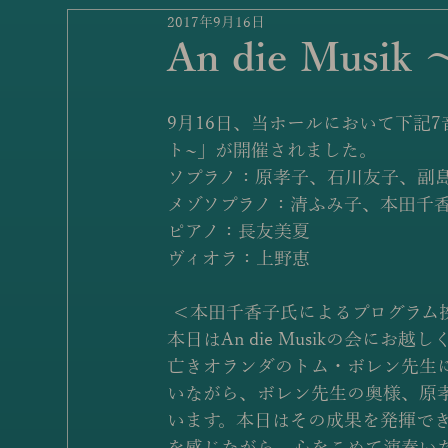
2017年9月16日
An die Mu
9月16日、当ホールにおいて下記7音楽
ト~」が開催されました。
ソプラノ：原孝子、石川友子、副
メゾソプラノ：清ふみ子、本田千
ピアノ：長友美夏
ヴィオラ：上野恵
 ＜本田千香子氏によるプログラム
本日はAn die Musikの会に
亡きオランダのトム・ボレン先生
いながら、ボレン先生の奥様、原
います。本日はその成果を発揮で