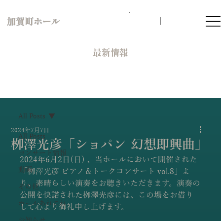
加賀町ホール
​最新情報
All Posts
2024年7月7日
All Posts
栁澤光彦「ショパン 幻想即興曲」
コンサート情報
2024年6月2日(日) 、当ホールにおいて開催された
動画
「栁澤光彦 ピアノ＆トークコンサート vol.8」よ
り、素晴らしい演奏をお聴きいただきます。演奏の
その他
公開を快諾された栁澤光彦には、この場をお借り
ホールあれこれ
して心より御礼申し上げます。
お知らせ