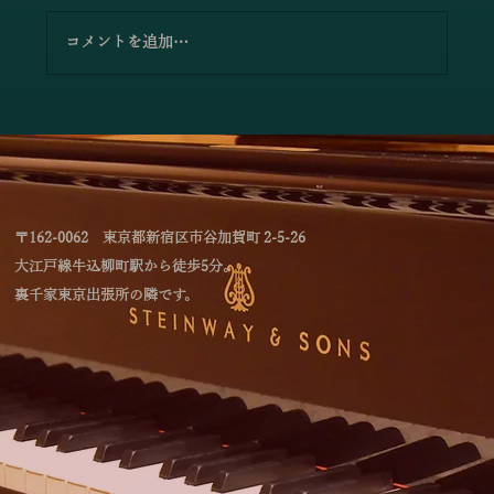
コメントを追加…
「林綾乃＆野川かおる 2台ピアノリサイタ
ル Deux piano －対話と共鳴―」のお知
らせ
〒162-0062 東京都新宿区市谷加賀町 2-5-26
大江戸線牛込柳町駅から徒歩5分。
裏千家東京出張所の隣です。