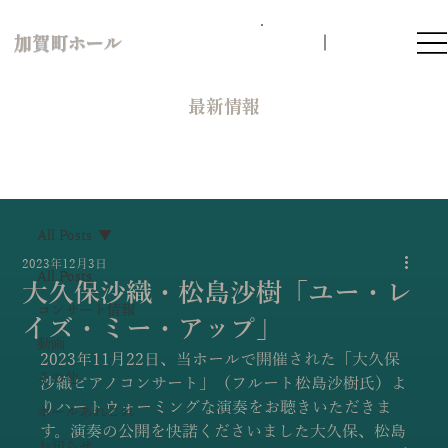
加賀町ホール
​最新情報
All Posts
2023年12月3日
All Posts
大久保沙織・松島沙樹「ユー・レ
コンサート情報
イズ・ミー・アップ」
動画
2023年11月22日、当ホールで開催された「大久保
その他
沙織ピアノコンサート」（フルート松島沙樹氏）よ
りハートウォーミングな演奏をお聴きいただきま
ホールあれこれ
す。演奏の公開を快諾くださいました大久保、松島
お知らせ