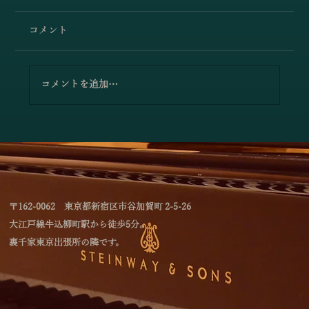
コメント
コメントを追加…
「林綾乃＆野川かおる 2台ピアノリサイタ
ル Deux piano －対話と共鳴―」のお知
らせ
〒162-0062 東京都新宿区市谷加賀町 2-5-26
大江戸線牛込柳町駅から徒歩5分。
裏千家東京出張所の隣です。