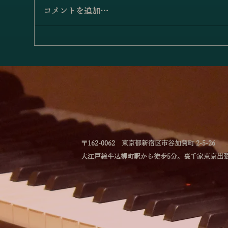
コメントを追加…
小澤佳奈＆小林史明「愛の挨
「
拶／エルガー」
アノ
－
〒162-0062 東京都新宿区市谷加賀町 2-5-26
大江戸線牛込柳町駅から徒歩5分。裏千家東京出