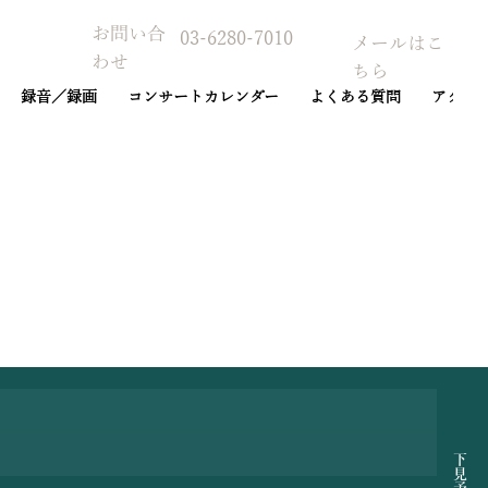
お問い合
03-6280-7010
メールはこ
わせ
ちら
録音／録画
コンサートカレンダー
よくある質問
アクセ
予約カレンダー
下見予約