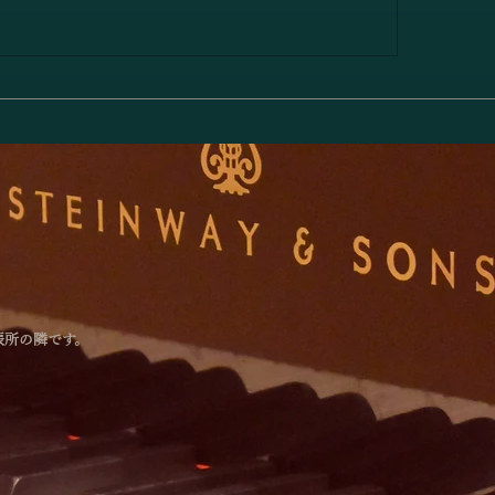
林綾乃＆野川かおる 2台ピ
高橋聖子&川岸瞳
リサイタル Deux piano
ス ヴァイオリン・
対話と共鳴―」のお知らせ
番 ト長調 Op. 78
張所の隣です。