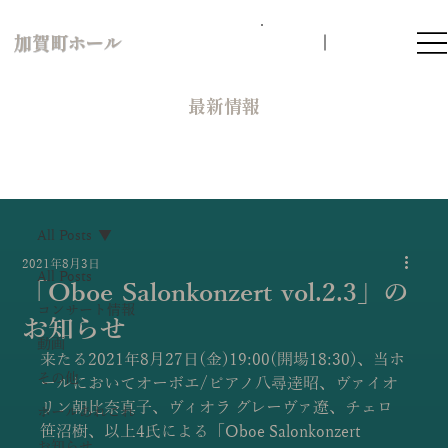
加賀町ホール
​最新情報
All Posts
2021年8月3日
All Posts
「Oboe Salonkonzert vol.2.3」の
コンサート情報
お知らせ
動画
来たる2021年8月27日(金)19:00(開場18:30)、当ホ
その他
ールにおいてオーボエ/ピアノ八尋達昭、ヴァイオ
リン朝比奈真子、ヴィオラ グレーヴァ遼、チェロ
ホールあれこれ
笹沼樹、以上4氏による「Oboe Salonkonzert 
お知らせ