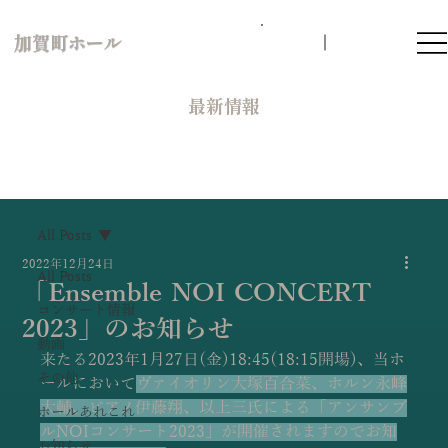
加賀町ホール
​最新情報
All Posts
2022年12月24日
All Posts
「Ensemble NOI CONCERT
コンサート情報
2023」のお知らせ
動画
来たる2023年1月27日(金)18:45(18:15開場)、当ホ
その他
ールにおいて
ヴァイオリン大塚百合菜、ホルン永峰
大輔、ピアノ伊藤翔、以上三氏による「アンサンブ
ホールあれこれ
ルNOIコンサート2023」が開催されますのでお知
お知らせ