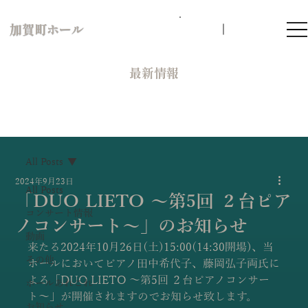
加賀町ホール
​最新情報
All Posts
2024年9月23日
All Posts
「DUO LIETO 〜第5回 ２台ピア
コンサート情報
ノコンサート〜」のお知らせ
動画
来たる2024年10月26日(土)15:00(14:30開場)、当
その他
ホールにおいてピアノ田中希代子、藤岡弘子両氏に
よる「DUO LIETO 〜第5回 ２台ピアノコンサー
ホールあれこれ
ト〜」が開催されますのでお知らせ致します。
お知らせ