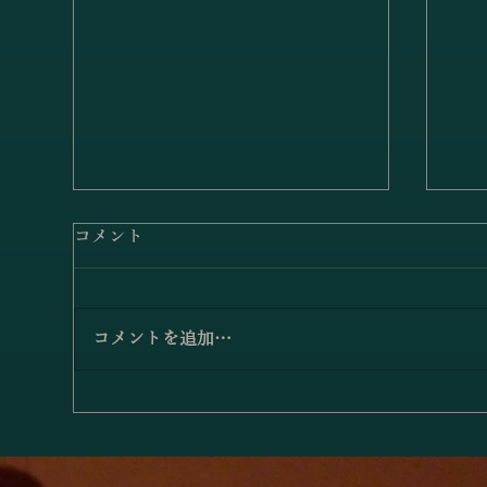
コメント
コメントを追加…
小澤佳奈＆小林史明「愛の挨
「
拶／エルガー」
アノ
－