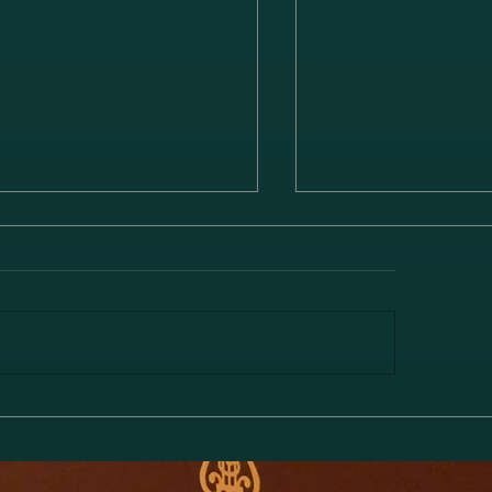
林綾乃＆野川かおる 2台ピ
高橋聖子&川岸瞳
リサイタル Deux piano
ス ヴァイオリン・
対話と共鳴―」のお知らせ
番 ト長調 Op. 78