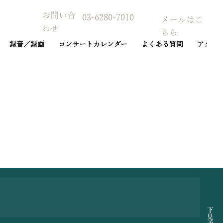
お問い合
03-6280-7010
メールはこ
わせ
ちら
録音／録画
コンサートカレンダー
よくある質問
アクセ
予約カレンダー
下見予約