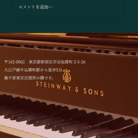
コメントを追加…
「林綾乃＆野川かおる 2台ピアノリサイタ
ル Deux piano －対話と共鳴―」のお知
らせ
〒162-0062 東京都新宿区市谷加賀町 2-5-26
大江戸線牛込柳町駅から徒歩5分。
裏千家東京出張所の隣です。