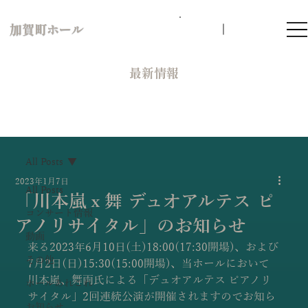
加賀町ホール
​最新情報
All Posts
2023年1月7日
All Posts
「川本嵐ｘ舞 デュオアルテス ピ
コンサート情報
アノリサイタル」のお知らせ
動画
来る2023年6月10日(土)18:00(17:30開場)、および
その他
7月2日(日)15:30(15:00開場)、当ホールにおいて
川本嵐、舞両氏による「デュオアルテス ピアノリ
ホールあれこれ
サイタル」2回連続公演が開催されますのでお知ら
お知らせ