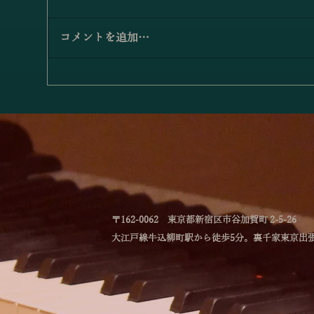
変ロ長調」
2026年6月6日、当ホールで開催
された「ピアチェーレ室内楽団演
コメントを追加…
奏会」より、素晴らしい演奏をお
聴きいただきます。演奏の公開を
小
快諾された演奏者、関係者の皆さ
拶
まには、この場をお借りして厚く
御礼申し上げます。 ここでは、
ヴァイオリン馬場遥、古米沙弥、
ヴィオラ池崎功汰、播磨谷眞子、
チェロ石原愛里、コントラバス河
野大志、以上6氏の演奏で、ブラ
ームス「弦楽六重奏曲第1番変ロ
長調」をお聴きいただきます。ど
〒162-0062 東京都新宿区市谷加賀町 2-5-26
うぞ最
大江戸線牛込柳町駅から徒歩5分。裏千家東京出