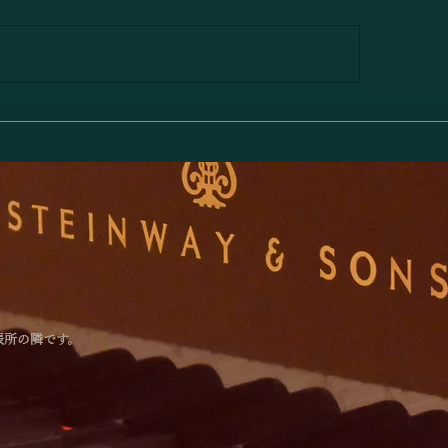
澤佳奈＆小林史明「愛の挨
「林綾乃＆野川かお
／エルガー」
アノリサイタル Deu
－対話と共鳴―」
張所の隣です。