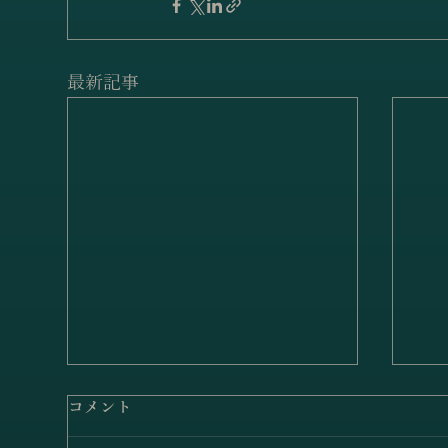
最新記事
ピアチェーレ室内楽団「ブラ
コメント
ームス／弦楽六重奏曲第1番