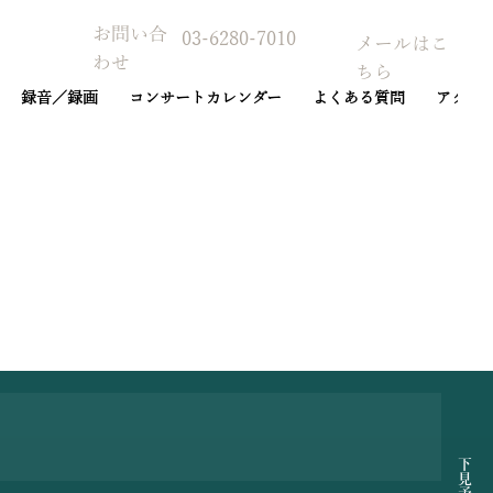
お問い合
03-6280-7010
メールはこ
わせ
ちら
録音／録画
コンサートカレンダー
よくある質問
アクセ
予約カレンダー
下見予約