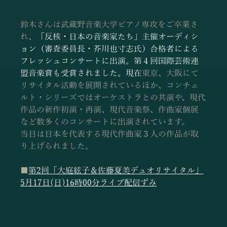
鈴木さんは武蔵野音楽大学ピアノ専攻をご卒業さ
れ、
「反核・日本の音楽家たち」主催オーディシ
ョン（審査委員長・芥川也寸志氏）合格者による 
フレッシュコンサートに出演。第４回国際芸術連
盟音楽賞も受賞されました。現在
東京、大阪にて
リサイタル活動を展開されているほか、コンチェ
ルト・シリーズではオーケストラとの共演や、現代
作品の新作初演・再演、現代音楽祭、作曲家個展
など数多くのコンサートに出演されています。
当日は日本を代表する現代作曲家３人の作品が取
り上げられました。
■
第2回「大庭絃子＆佐藤夏美デュオリサイタル」
5月17日(日)16時00分ライブ配信ずみ