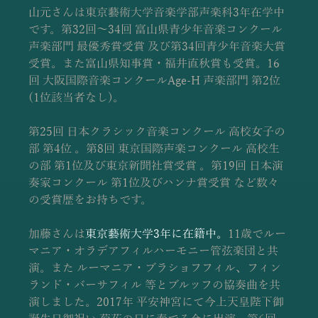
山元さんは東京藝術大学音楽学部声楽科3年在学中
です。第32回～34回 富山県青少年音楽コンクール
声楽部門 最優秀賞受賞 及び第34回青少年音楽大賞
受賞。また富山県知事賞・福井直秋賞も受賞。16
回 大阪国際音楽コンクールAge-H 声楽部門 第2位
(1位該当者なし)。
第25回 日本クラシック音楽コンクール 高校女子の
部 第4位 。第8回 東京国際声楽コンクール 高校生
の部 第1位及び東京新聞社賞受賞 。第19回 日本演
奏家コンクール 第1位及びハンナ賞受賞 など数々
の受賞歴をお持ちです。
加藤さんは
東京藝術大学3年に在籍中。
11歳でルー
マニア・オラデアフィルハーモニー管弦楽団と共
演。また ルーマニア・ブラショフフィル、フィン
ランド・バーサフィル 等とブルッフの協奏曲を共
演しました。2017年 平安神宮にて今上天皇陛下御