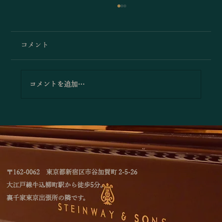
コメント
コメントを追加…
「林綾乃＆野川かおる 2台ピアノリサイタ
ル Deux piano －対話と共鳴―」のお知
らせ
〒162-0062 東京都新宿区市谷加賀町 2-5-26
大江戸線牛込柳町駅から徒歩5分。
裏千家東京出張所の隣です。