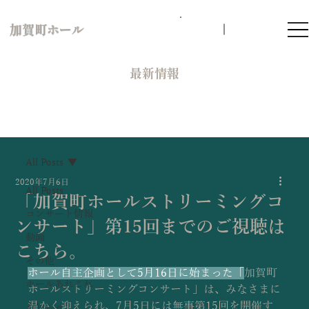
加賀町ホール
​最新情報
All Posts
2020年7月6日
All Posts
「加賀町ホールストリーミングコ
コンサート情報
ンサート」第15回までのご視聴は
動画
こちら。
その他
ホール自主企画として5月16日に始まった「
加賀町
ホールあれこれ
ホールストリーミングコンサート」は、みなさまに
温かく迎えられ、7月5日には無事第15回を開催す
お知らせ