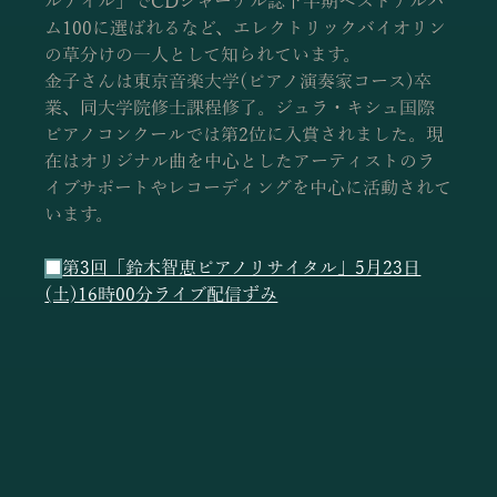
ルテイル」でCDジャーナル誌下半期ベストアルバ
ム100に選ばれるなど、エレクトリックバイオリン
の草分けの一人として知られています。 
金子さんは東京音楽大学(ピアノ演奏家コース)卒
業、同大学院修士課程修了。ジュラ・キシュ国際
ピアノコンクールでは第2位に入賞されました。現
在はオリジナル曲を中心としたアーティストのラ
イブサポートやレコーディングを中心に活動されて
います。
■
第3回「鈴木智恵ピアノリサイタル」5月23日
(土)16時00分ライブ配信ずみ