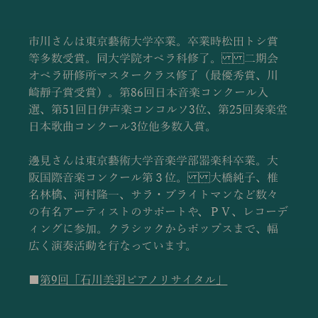
市川さんは東京藝術大学卒業。卒業時松田トシ賞
等多数受賞。同大学院オペラ科修了。二期会
オペラ研修所マスタークラス修了（最優秀賞、川
崎靜子賞受賞）。第86回日本音楽コンクール入
選、第51回日伊声楽コンコルソ3位、第25回奏楽堂
日本歌曲コンクール3位他多数入賞。
邊見さんは東京藝術大学音楽学部器楽科卒業。大
阪国際音楽コンクール第３位。大橋純子、椎
名林檎、河村隆一、サラ・ブライトマンなど数々
の有名アーティストのサポートや、ＰＶ、レコーデ
ィングに参加。クラシックからポップスまで、幅
広く演奏活動を行なっています。
■
第9回「石川美羽ピアノリサイタル」