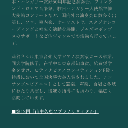
本・ハンガリー友好50周年記念演奏会、フィンラ
ンド・ロヒア音楽祭、駐日ハンガリー大使館主催
大使館コンサートなど、国内外の演奏会に数多く出
演し、ソロ、室内楽、オーケストラ、スタジオレコ
ーディングと幅広く活動を展開。ジャズやポップ
スのサポートなど他ジャンルでの活動も行っていま
す。
苅谷さんは東京音楽大学ピアノ演奏家コース卒業、
同大学院修了。在学中に東京都知事賞、給費奨学
金を受け、ピティナピアノコンペティションF級・
特級において全国決勝大会入賞されました。アン
サンブルピアニストとして器楽、声楽、合唱と多岐
にわたり共演し、後進の指導にも携わり、幅広く
活動しています。
■第12回「山中久恵ソプラノリサイタル」