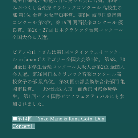
誕生日御祝い 菊花の日に奏でる会に出演。第6回 
みおつくし音楽祭クラシックコンクール 高校生の
部 第1位 金賞 大阪府知事賞。第8回 岐阜国際音楽
コンクール 第2位。第16回 関西弦楽コンクール 優
良賞。第26・27回 日本クラシック音楽コンクール
全国大会に入選。
ピアノの山下さんは第1回スタインウェイコンクー
ル in Japan Cカテゴリー全国大会第1位。 第68、70
回全日本学生音楽コンクール大阪大会第2位 全国大
会入選。第26回日本クラシック音楽コンクール高
校女子の部 最高位。 第30回京都芸術祭音楽部門 亀
岡市長賞。 一般社団法人京一商西京同窓会奨学
生。 第1回ハノイ国際ピアノフェスティバルにも参
加されました。
■
第14回「Yoko Mano & Kana Goto  Duo 
Concert」