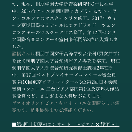
て、現在、桐朋学園大学院音楽研究科2年に在学
中。2016年ニース夏期国際アカデミーにてローラ
ン・コルシアのマスタークラス修了。2017年ウィ
ーン夏期国際ゼミナールにてエドワルド・ツェン
コフスキーのマスタークラス修了。第12回セシリ
ア国際音楽コンクール室内楽部門第3位に入賞しま
した。
諸橋さんは
桐朋学園女子高等学校音楽科(男女共学)
を経て桐朋学園大学音楽科ピアノ専攻を卒業。現在
桐朋学園大学大学院音楽研究科修士課程2年在学
中。第17回ベストプレイヤーズコンクール審査員
賞 第10回東京ピアノコンクール3位第2回日本奏楽
音楽コンクール 二台ピアノ部門第1位及び邦人作品
賞受賞など、さまざまな入賞歴があります。 
ヴァイオリンもピアノもハイレベルな素晴らしい演
奏です。是非最後までご堪能ください。
■第6回「初夏のコンサート　～ピアノ ✕ 篠笛～」