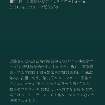
■
第1回「近藤愛花ピアノリサイタル」5月16日
(土)16時00分ライブ配信ずみ
近藤さんは
東京音楽大学器学専攻(ピアノ演奏家コ
ース)に特別特待奨学生として入学、現在、東京音
楽大学大学院修士課程器楽専攻鍵盤楽器研究領域1
年次に在籍中です。
第52回スタインウェイ国際ピ
アノコンクール(ドイツ)カテゴリーＡ第1位など、
数々のコンクールで輝かしい入賞歴をお持ちです。
当日はベートーヴェン、メトネル、ショパンなどが
披露されました。