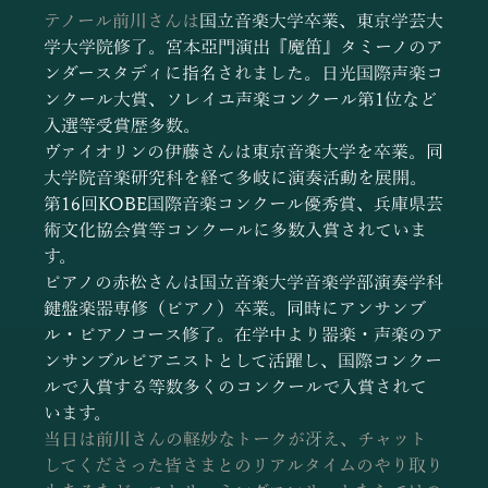
テノール前川さんは
国立音楽大学卒業、東京学芸大
学大学院修了。宮本亞門演出『魔笛』タミーノのア
ンダースタディに指名されました。日光国際声楽コ
ンクール大賞、ソレイユ声楽コンクール第1位など
入選等受賞歴多数。
ヴァイオリンの伊藤さんは東京音楽大学を卒業。同
大学院音楽研究科を経て多岐に演奏活動を展開。
第16回KOBE国際音楽コンクール優秀賞、兵庫県芸
術文化協会賞等コンクールに多数入賞されていま
す。
ピアノの赤松さんは国立音楽大学音楽学部演奏学科
鍵盤楽器専修（ピアノ）卒業。同時にアンサンブ
ル・ピアノコース修了。在学中より器楽・声楽のア
ンサンブルピアニストとして活躍し、国際コンクー
ルで入賞する等数多くのコンクールで入賞されて
います。
当日は前川さんの軽妙なトークが冴え、チャット
してくださった皆さまとのリアルタイムのやり取り