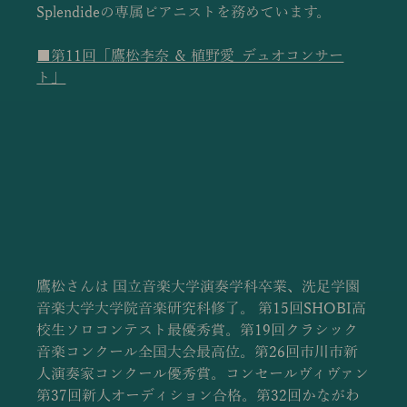
Splendideの専属ピアニストを務めています。
■第11回「鷹松李奈 ＆ 植野愛  デュオコンサー
ト」
鷹松さんは 国立音楽大学演奏学科卒業、洗足学園
音楽大学大学院音楽研究科修了。 第15回SHOBI高
校生ソロコンテスト最優秀賞。第19回クラシック
音楽コンクール全国大会最高位。第26回市川市新
人演奏家コンクール優秀賞。コンセールヴィヴァン
第37回新人オーディション合格。第32回かながわ