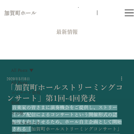
加賀町ホール
​最新情報
All Posts
2020年5月8日
All Posts
「加賀町ホールストリーミングコ
コンサート情報
ンサート」第1回-4回発表
動画
音楽家の皆さまに演奏機会をご提供し、ストリー
その他
ミング配信によるコンサートという開催形式の認
知度を向上させるため、ホール自主企画として開始
ホールあれこれ
される「
加賀町ホールストリーミングコンサート」
お知らせ