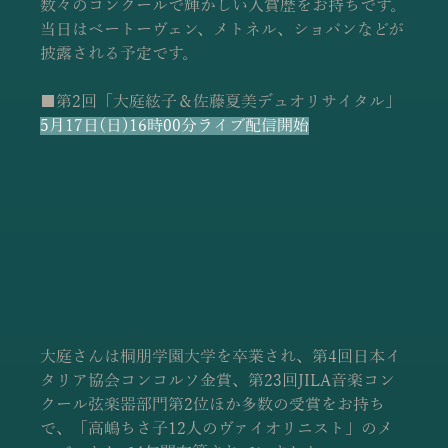
数々のコンクールで輝かしい入賞歴をお持ちです。
当日はベートーヴェン、メトネル、ショパンなどが
披露される予定です。
■第2回「大庭絃子＆佐藤夏美デュオリサイタル」
5月17日(日)16時00分ライブ配信開始
大庭さんは桐朋学園大学を卒業され、第4回日本イ
タリア協会コンコルソ金賞、第23回JILA音楽コン
クール弦楽器部門第2位ほか多数の受賞をお持ち
で、「高嶋ちさ子12人のヴァイオリニスト」のメ