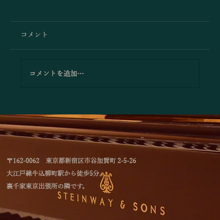
コメント
コメントを追加…
「林綾乃＆野川かおる 2台ピアノリサイタ
ル Deux piano －対話と共鳴―」のお知
らせ
〒162-0062 東京都新宿区市谷加賀町 2-5-26
大江戸線牛込柳町駅から徒歩5分。
裏千家東京出張所の隣です。