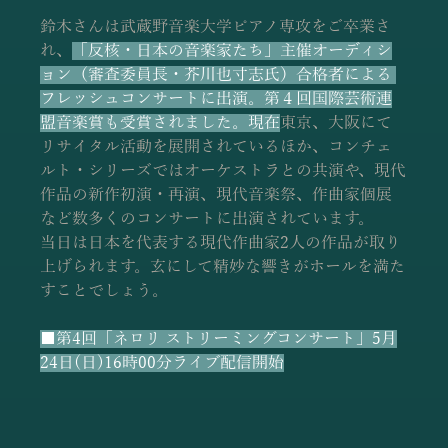
鈴木さんは武蔵野音楽大学ピアノ専攻をご卒業さ
れ、
「反核・日本の音楽家たち」主催オーディシ
ョン（審査委員長・芥川也寸志氏）合格者による 
フレッシュコンサートに出演。第４回国際芸術連
盟音楽賞も受賞されました。現在
東京、大阪にて
リサイタル活動を展開されているほか、コンチェ
ルト・シリーズではオーケストラとの共演や、現代
作品の新作初演・再演、現代音楽祭、作曲家個展
など数多くのコンサートに出演されています。
当日は日本を代表する現代作曲家2人の作品が取り
上げられます。玄にして精妙な響きがホールを満た
すことでしょう。
■第4回「ネロリ ストリーミングコンサート」5月
24日(日)16時00分ライブ配信開始