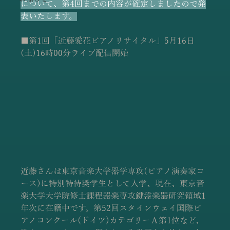
について、第4回までの内容が確定しましたので発
表いたします。
■第1回「近藤愛花ピアノリサイタル」5月16日
(土)16時00分ライブ配信開始
近藤さんは
東京音楽大学器学専攻(ピアノ演奏家コ
ース)に特別特待奨学生として入学、現在、東京音
楽大学大学院修士課程器楽専攻鍵盤楽器研究領域1
年次に在籍中です。
第52回スタインウェイ国際ピ
アノコンクール(ドイツ)カテゴリーＡ第1位など、